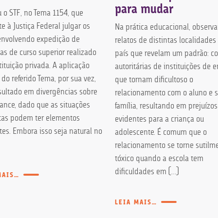
para mudar
u o STF, no Tema 1154, que
 à Justiça Federal julgar os
Na prática educacional, observ
envolvendo expedição de
relatos de distintas localidades
as de curso superior realizado
país que revelam um padrão: c
ituição privada. A aplicação
autoritárias de instituições de 
 do referido Tema, por sua vez,
que tornam dificultoso o
sultado em divergências sobre
relacionamento com o aluno e 
cance, dado que as situações
família, resultando em prejuízos
tas podem ter elementos
evidentes para a criança ou
tes. Embora isso seja natural no
adolescente. É comum que o
relacionamento se torne sutilm
tóxico quando a escola tem
dificuldades em […]
MAIS…
LEIA MAIS…