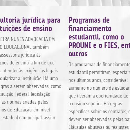
ultoria jurídica para
Programas de
ituições de ensino
financiamento
estudantil, como o
REIRA NUNES ADVOCACIA EM
PROUNI e o FIES, en
TO EDUCACIONAL também
outros
assessoria jurídica às
ições de ensino, a fim de que
Os programas de financiament
 atender às exigências legais
estudantil permitiram, especia
gularizar a instituição. Há uma
nos últimos anos, considerável
regras a serem observadas, como
aumento no número de estudan
ituição Federal, legislação
que tiveram a oportunidade de 
, as normas criadas pelos
o ensino superior. Há regras
hos de Educação, em nível
específicas sobre os contratos, 
, estadual e municipal, assim
devem ser observadas pelas par
Cláusulas abusivas ou reajuste