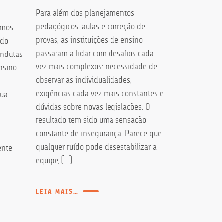
técnico
Para além dos planejamentos
pedagógicos, aulas e correção de
amos
Ações de cobr
provas, as instituições de ensino
 do
podem ter div
passaram a lidar com desafios cada
ondutas
processuais 
vez mais complexos: necessidade de
ensino
mínimos para
observar as individualidades,
exigibilidade
exigências cada vez mais constantes e
sua
critérios de i
dúvidas sobre novas legislações. O
correção mone
resultado tem sido uma sensação
ação judicial,
constante de insegurança. Parece que
decorrência d
qualquer ruído pode desestabilizar a
ente
celebrar prévi
equipe, […]
extrajudicial.
LEIA MAIS…
LEIA MAIS…