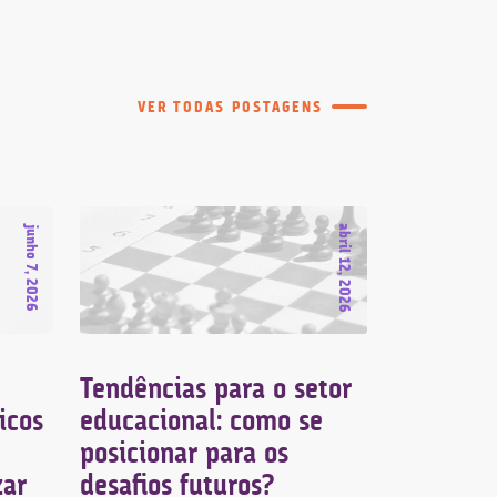
VER TODAS POSTAGENS
abril 12, 2026
junho 7, 2026
Tendências para o setor
Defesa e
icos
educacional: como se
cobrança
posicionar para os
educacio
zar
desafios futuros?
estratégi