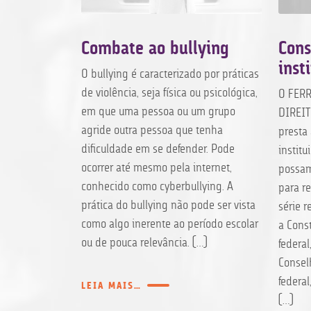
dica
Combate ao bullying
Cons
públicas
inst
O bullying é caracterizado por práticas
gentes
de violência, seja física ou psicológica,
O FER
em que uma pessoa ou um grupo
DIREI
ucacionais são
agride outra pessoa que tenha
presta 
 à prestação
dificuldade em se defender. Pode
institu
gras
ocorrer até mesmo pela internet,
possam
anciamento e
conhecido como cyberbullying. A
para re
vados para a
prática do bullying não pode ser vista
série 
 a municípios
como algo inerente ao período escolar
a Const
recadatória.
ou de pouca relevância. […]
federal
 é
Consel
as públicas
federal
star
LEIA MAIS…
[…]
nicípios que