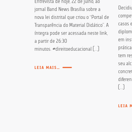
Entrevista de hoje, 22 de julho, ao
quele que
Decidi
jornal Band News Brasília sobre a
judicial. Ou
compete
nova lei distrital que criou o “Portal de
utorizou seu
casos 
Transparência do Material Didático”. A
o Poder
diplom
íntegra pode ser acessada neste link,
 daquele órgão
em inst
a partir de 26:30
ionamento.
prática
minutos. #direitoeducacional […]
tanto,
tem re
e liminar do
seu al
LEIA MAIS…
pela qual são
concre
 ou […]
diferen
[…]
LEIA 