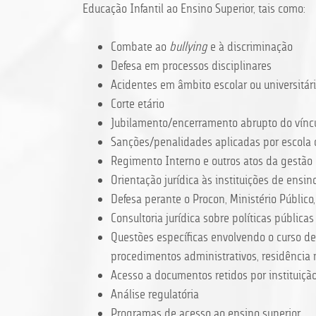
Educação Infantil ao Ensino Superior, tais como:
Combate ao
bullying
e à discriminação
Defesa em processos disciplinares
Acidentes em âmbito escolar ou universitár
Corte etário
Jubilamento/encerramento abrupto do vínc
Sanções/penalidades aplicadas por escola 
Regimento Interno e outros atos da gestão 
Orientação jurídica às instituições de ensin
Defesa perante o Procon, Ministério Público
Consultoria jurídica sobre políticas pública
Questões específicas envolvendo o curso de
procedimentos administrativos, residência 
Acesso a documentos retidos por instituiçã
Análise regulatória
Programas de acesso ao ensino superior