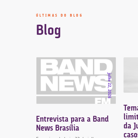
Palestras
sobre
ÚLTIMAS DO BLOG
temas
Blog
educacionais
para
instituições
de
fevereiro 8, 2026
ensino
Pareceres
julho 22, 2026
em
Direito
Educacional
 um curso
Tema
is os
limi
Entrevista para a Band
em
da J
News Brasília
caso