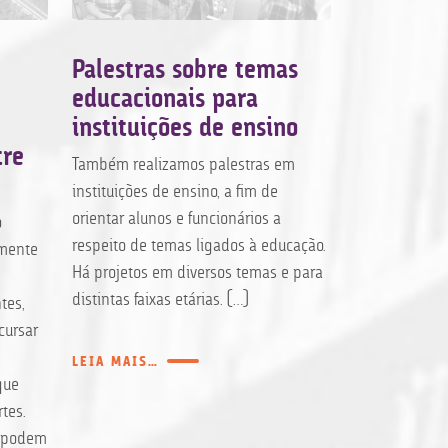
Palestras sobre temas
Regiment
educacionais para
outros a
instituições de ensino
escolar
tre
Também realizamos palestras em
O FERREIRA 
instituições de ensino, a fim de
também atua 
orientar alunos e funcionários a
reelaboração
o
respeito de temas ligados à educação.
de instituiçõe
lmente
Há projetos em diversos temas e para
alterações pr
distintas faixas etárias. […]
educacional, 
tes,
últimos anos
cursar
pormenorizada
LEIA MAIS…
Regimento Int
que
evitar process
tes.
parâmetros ma
s podem