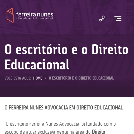
Ferreira
Nunes
O escritório e o Direito
Educacional
VOCÊ ESTÁ AQUI:
HOME
>
O ESCRITÓRIO E O DIREITO EDUCACIONAL
O FERREIRA NUNES ADVOCACIA EM DIREITO EDUCACIONAL
O escritório Ferreira Nunes Advocacia foi fundado com o
escopo de atuar exclusivamente na área do
Direito