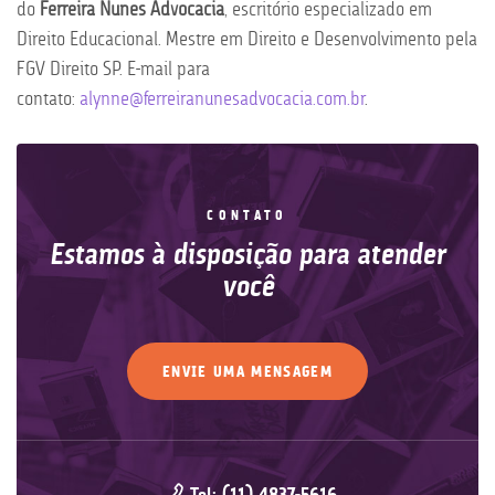
do
Ferreira Nunes Advocacia
, escritório especializado em
Direito Educacional. Mestre em Direito e Desenvolvimento pela
FGV Direito SP. E-mail para
contato:
alynne@ferreiranunesadvocacia.com.br
.
CONTATO
Estamos à disposição para atender
você
ENVIE UMA MENSAGEM