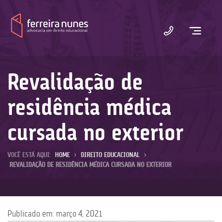
Ferreira
Nunes
Revalidação de
residência médica
cursada no exterior
VOCÊ ESTÁ AQUI:
HOME
>
DIREITO EDUCACIONAL
>
REVALIDAÇÃO DE RESIDÊNCIA MÉDICA CURSADA NO EXTERIOR
Publicado em: março 4, 2021